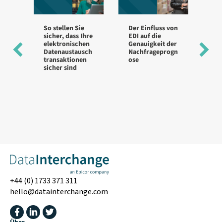
So stellen Sie
Der Einfluss von
Ist
sicher, dass Ihre
EDI auf die
En
elektronischen
Genauigkeit der
My
Datenaustausch
Nachfrageprogn
transaktionen
ose
sicher sind
+44 (0) 1733 371 311
hello@datainterchange.com