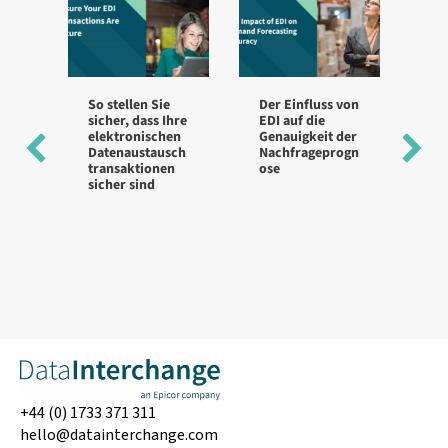
So stellen Sie
Der Einfluss von
Be
sicher, dass Ihre
EDI auf die
für
elektronischen
Genauigkeit der
Im
Datenaustausch
Nachfrageprogn
g 
transaktionen
ose
ve
sicher sind
St
hi
+44 (0) 1733 371 311
hello@datainterchange.com