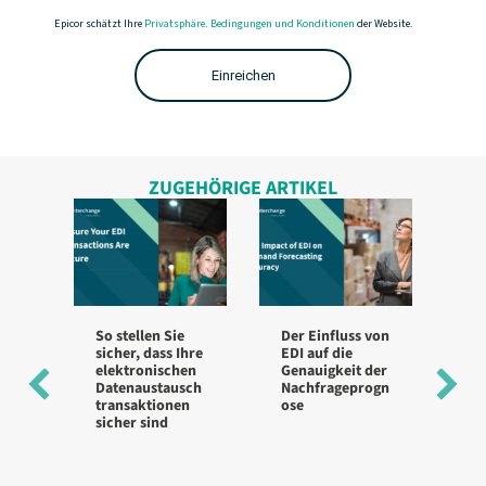
Epicor schätzt Ihre
Privatsphäre
.
Bedingungen und Konditionen
der Website.
ZUGEHÖRIGE ARTIKEL
So stellen Sie
Der Einfluss von
Be
sicher, dass Ihre
EDI auf die
für
elektronischen
Genauigkeit der
Im
Datenaustausch
Nachfrageprogn
g 
transaktionen
ose
ve
sicher sind
St
hi