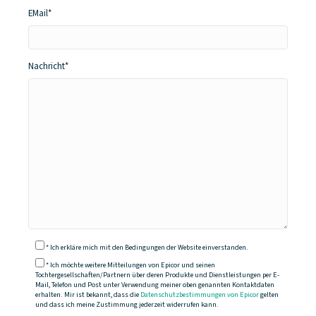
EMail*
Nachricht*
* Ich erkläre mich mit den Bedingungen der Website einverstanden.
* Ich möchte weitere Mitteilungen von Epicor und seinen
Tochtergesellschaften/Partnern über deren Produkte und Dienstleistungen per E-
Mail, Telefon und Post unter Verwendung meiner oben genannten Kontaktdaten
erhalten. Mir ist bekannt, dass die
Datenschutzbestimmungen von Epicor
gelten
und dass ich meine Zustimmung jederzeit widerrufen kann.