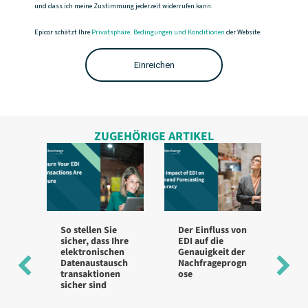
und dass ich meine Zustimmung jederzeit widerrufen kann.
Epicor schätzt Ihre
Privatsphäre
.
Bedingungen und Konditionen
der Website.
ZUGEHÖRIGE ARTIKEL
So stellen Sie
Der Einfluss von
Be
sicher, dass Ihre
EDI auf die
für
elektronischen
Genauigkeit der
Im
Datenaustausch
Nachfrageprogn
g 
transaktionen
ose
ve
sicher sind
St
hi