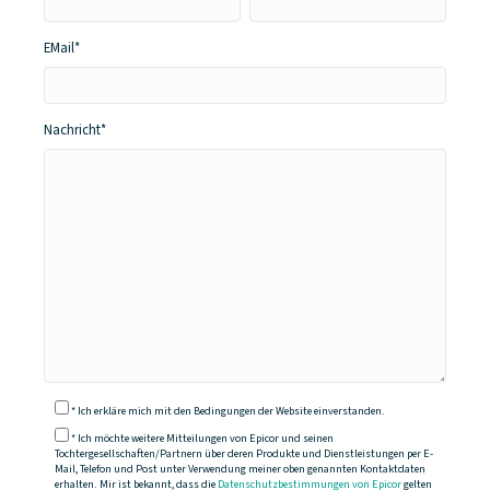
EMail*
Nachricht*
* Ich erkläre mich mit den Bedingungen der Website einverstanden.
* Ich möchte weitere Mitteilungen von Epicor und seinen
Tochtergesellschaften/Partnern über deren Produkte und Dienstleistungen per E-
Mail, Telefon und Post unter Verwendung meiner oben genannten Kontaktdaten
erhalten. Mir ist bekannt, dass die
Datenschutzbestimmungen von Epicor
gelten