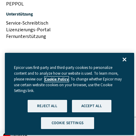
PEPPOL
Unterstützung
Service-Schreibtisch
Lizenzierungs-Portal
Fernunterstützung
Epicor uses first-party and third-party cookies to personalize
content and to analyze how our website is used. To learn more,
please review our
Cookie Policy
. To change whether Epicor may
use certain website cookies on your browser, use the Cookie
Settings link.
Bedingungen und Konditionen
|
Cookie Settings
REJECT ALL
ACCEPT ALL
|
Datenschutzrichtlinie (GDPR)
|
Rechtliches
| © Copyright
2026 – Data Interchange Limited
COOKIE SETTINGS
Sprechen Sie mit einem
Deutsch
Experten