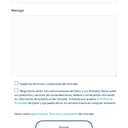
Mensaje
*
Acepto
los términos y condiciones del sitio web.
* Me gustaría recibir más comunicaciones de Epicor y sus Afiliados/Socios sobre
sus productos y servicios por correo electrónico, teléfono y correo postal utilizando
mi información de contacto arriba indicada. Entiendo que se aplica
la Política de
Privacidad
de Epicor y que puedo retirar mi consentimiento en cualquier momento.
Epicor valora su
privacidad
.
Términos y condiciones
del sitio web.