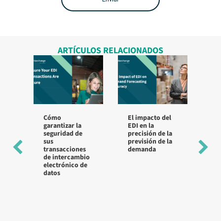
ARTÍCULOS RELACIONADOS
Cómo
El impacto del
Bu
garantizar la
EDI en la
pr
seguridad de
precisión de la
la
sus
previsión de la
de
transacciones
demanda
dis
de intercambio
no
electrónico de
datos