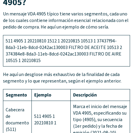
4905?
Un mensaje VDA 4905 típico tiene varios segmentos, cada uno
de los cuales contiene información esencial relacionada con el
pedido de compra. He aquí un ejemplo de cómo sería.
511 4905 1 20210810 1512 1 20210815 10513 1 37437f94-
8da3-11eb-8dcd-0242ac130003 FILTRO DE ACEITE 10513 2
374384e8-8da3-11eb-8dcd-0242ac130003 FILTRO DE AIRE
10515 1 20210815
He aquí un desglose más exhaustivo de la finalidad de cada
segmento y lo que representan, según el ejemplo anterior.
Segmento
Ejemplo
Descripción
Marca el inicio del mensaje
Cabecera
VDA 4905, especificando su
de
511 4905 1
tipo (4905), su secuencia
documento
20210810 1
(1er pedido) y la fecha de
(511)
emisión (2021-08-10).