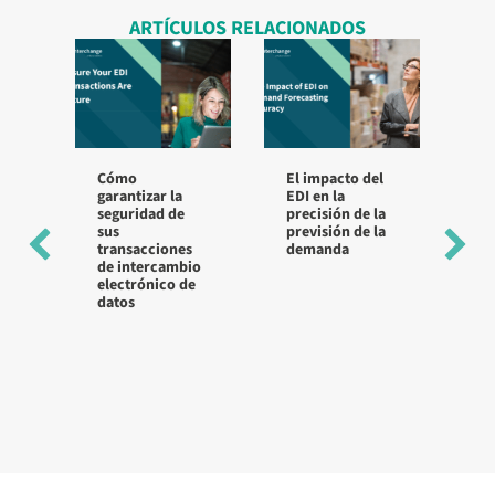
ARTÍCULOS RELACIONADOS
Cómo
El impacto del
Bu
garantizar la
EDI en la
pr
seguridad de
precisión de la
la
sus
previsión de la
de
transacciones
demanda
dis
de intercambio
no
electrónico de
datos