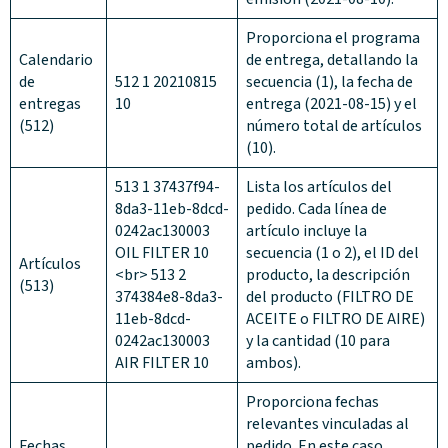
Proporciona el programa
Calendario
de entrega, detallando la
de
512 1 20210815
secuencia (1), la fecha de
entregas
10
entrega (2021-08-15) y el
(512)
número total de artículos
(10).
513 1 37437f94-
Lista los artículos del
8da3-11eb-8dcd-
pedido. Cada línea de
0242ac130003
artículo incluye la
OIL FILTER 10
secuencia (1 o 2), el ID del
Artículos
<br> 513 2
producto, la descripción
(513)
374384e8-8da3-
del producto (FILTRO DE
11eb-8dcd-
ACEITE o FILTRO DE AIRE)
0242ac130003
y la cantidad (10 para
AIR FILTER 10
ambos).
Proporciona fechas
relevantes vinculadas al
Fechas
pedido. En este caso,