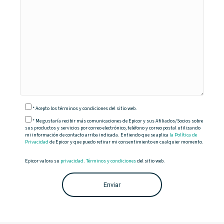
*
Acepto
los términos y condiciones del sitio web.
* Me gustaría recibir más comunicaciones de Epicor y sus Afiliados/Socios sobre
sus productos y servicios por correo electrónico, teléfono y correo postal utilizando
mi información de contacto arriba indicada. Entiendo que se aplica
la Política de
Privacidad
de Epicor y que puedo retirar mi consentimiento en cualquier momento.
Epicor valora su
privacidad
.
Términos y condiciones
del sitio web.