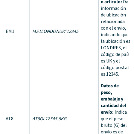
o artículo:
Da
información
de ubicación
relacionada
con el envío,
EM1
MS1LONDONUK*12345
indicando que
la ubicación es
LONDRES, el
código de país
es UK y el
código postal
es 12345.
Datos de
peso,
embalaje y
cantidad del
envío:
Indica
AT8
AT8GL12345
.6KG
que el peso
bruto (G) del
envío es de