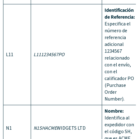
Identificación
de Referencia:
Especifica el
número de
referencia
adicional
1234567
L11
L111234567PO
relacionado
con el envío,
con el
calificador PO
(Purchase
Order
Number).
Nombre:
Identifica al
expedidor con
N1
N1SHACME
WIDGETS LTD
el código SH,
que es ACME