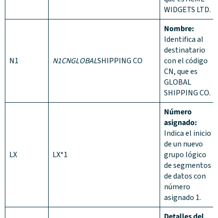
WIDGETS LTD.
Nombre:
Identifica al
destinatario
N1
N1CNGLOBAL
SHIPPING CO
con el código
CN, que es
GLOBAL
SHIPPING CO.
Número
asignado:
Indica el inicio
de un nuevo
LX
LX*1
grupo lógico
de segmentos
de datos con
número
asignado 1.
Detalles del