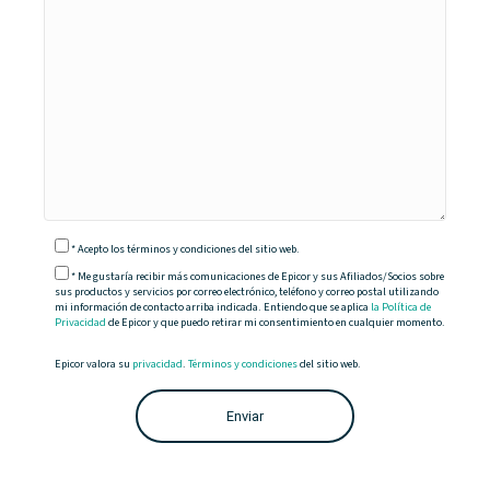
*
Acepto
los términos y condiciones del sitio web.
* Me gustaría recibir más comunicaciones de Epicor y sus Afiliados/Socios sobre
sus productos y servicios por correo electrónico, teléfono y correo postal utilizando
mi información de contacto arriba indicada. Entiendo que se aplica
la Política de
Privacidad
de Epicor y que puedo retirar mi consentimiento en cualquier momento.
Epicor valora su
privacidad
.
Términos y condiciones
del sitio web.