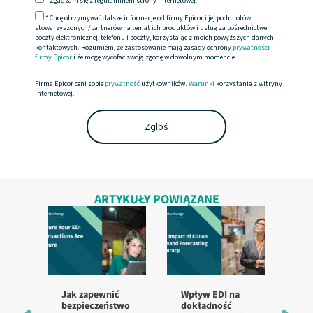
*
Zgadzam się z regulaminem strony internetowej.
* Chcę otrzymywać dalsze informacje od firmy Epicor i jej podmiotów
stowarzyszonych/partnerów na temat ich produktów i usług za pośrednictwem
poczty elektronicznej, telefonu i poczty, korzystając z moich powyższych danych
kontaktowych. Rozumiem, że zastosowanie mają zasady ochrony
prywatności
firmy Epicor
i że mogę wycofać swoją zgodę w dowolnym momencie.
Firma Epicor ceni sobie
prywatność
użytkowników.
Warunki
korzystania z witryny
internetowej.
ARTYKUŁY POWIĄZANE
Jak zapewnić
Wpływ EDI na
Na
bezpieczeństwo
dokładność
pr