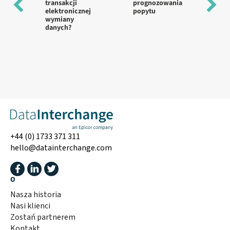
transakcji
prognozowania
wd
elektronicznej
popytu
w 
wymiany
st
danych?
+44 (0) 1733 371 311
hello@datainterchange.com
O
Nasza historia
Nasi klienci
Zostań partnerem
Kontakt