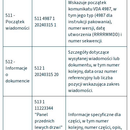
Wskazuje początek
komunikatu VDA 4987, w
511 -
tym jego typ (4987 dla
511 4987 1
Początek
instrukcji pakowania),
20240315 1
wiadomości
numer wersji, datę
utworzenia (RRRRMMDD) i
numer sekwencji.
Szczegóły dotyczące
wysyłanej wiadomości lub
512 -
dokumentu, w tym numer
Informacje
512 1
kolejny, data oraz numer
o
20240315 20
referencyjny lub liczba
dokumencie
pozycji wskazująca zakres
wiadomości.
513 1
11223344
"Panel
Informacje specyficzne dla
przednich
części, w tym numer
lewych drzwi"
kolejny, numer części, opis,