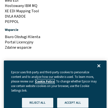
Web EDI
Hostowany IBM MQ
XE EDI Mapping Tool
DVLA KADOE
PEPPOL
Wsparcie
Biuro Obsługi Klienta
Portal Licencyjny
Zdalne wsparcie
Epicor uses first-party and third-party cookies to personalize
content and to analyze how our website is used. To learn more,
please review our
Cookie Policy
. To change whether Epicor may
use certain website cookies on your browser, use the Cookie
Settings link.
Regulamin
|
Cookie Settings
|
Polityka prywatności
REJECT ALL
ACCEPT ALL
(GDPR)
|
Prawna
| © Prawa autorskie 2026 – Data