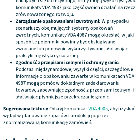
nadających się do recyklingu, firmy mogą wykorzystywać
komunikaty VDA 4987 jako część swoich działań na rzecz
zrównoważonego rozwoju.
Zarządzanie opakowaniami zwrotnymi:
W przypadku
scenariuszy obejmujących systemy opakowań
zwrotnych, komunikaty VDA 4987 mogą określać, w jaki
sposób te pojemniki powinny być obsługiwane,
zwracane lub ponownie wykorzystywane, ułatwiając
praktyki logistyki cyrkularnej.
Zgodność z przepisami celnymi i ochrony granic:
Podczas międzynarodowej wysyłki części, szczegółowe
informacje o opakowaniu zawarte w komunikatach VDA
4987 mogą pomóc w dokładnym zadeklarowaniu
towarów, zapewniając zgodność z przepisami celnymi i
ułatwiając płynniejsze przekraczanie granic.
Sugerowana lektura:
Odkryj komunikat
VDA 4905
, aby uzyskać
wgląd w planowanie zapasów i produkcji poprzez
znormalizowaną komunikację zamówień.