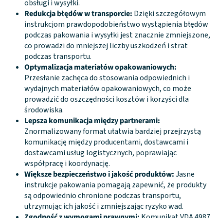
obsługi i wysyłki.
Redukcja błędów w transporcie:
Dzięki szczegółowym
instrukcjom prawdopodobieństwo wystąpienia błędów
podczas pakowania i wysyłki jest znacznie zmniejszone,
co prowadzi do mniejszej liczby uszkodzeń i strat
podczas transportu.
Optymalizacja materiałów opakowaniowych:
Przesłanie zachęca do stosowania odpowiednich i
wydajnych materiałów opakowaniowych, co może
prowadzić do oszczędności kosztów i korzyści dla
środowiska.
Lepsza komunikacja między partnerami:
Znormalizowany format ułatwia bardziej przejrzystą
komunikację między producentami, dostawcami i
dostawcami usług logistycznych, poprawiając
współpracę i koordynację.
Większe bezpieczeństwo i jakość produktów:
Jasne
instrukcje pakowania pomagają zapewnić, że produkty
są odpowiednio chronione podczas transportu,
utrzymując ich jakość i zmniejszając ryzyko wad.
Zgodność z wymogami prawnymi:
Komunikat VDA 4987