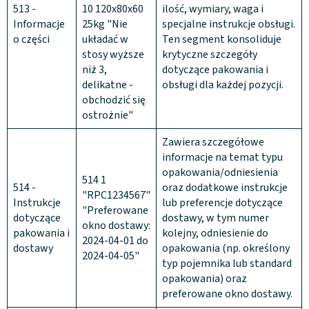
513 -
10 120x80x60
ilość, wymiary, waga i
Informacje
25kg "Nie
specjalne instrukcje obsługi.
o części
układać w
Ten segment konsoliduje
stosy wyższe
krytyczne szczegóły
niż 3,
dotyczące pakowania i
delikatne -
obsługi dla każdej pozycji.
obchodzić się
ostrożnie"
Zawiera szczegółowe
informacje na temat typu
opakowania/odniesienia
514 1
514 -
oraz dodatkowe instrukcje
"RPC1234567"
Instrukcje
lub preferencje dotyczące
"Preferowane
dotyczące
dostawy, w tym numer
okno dostawy:
pakowania i
kolejny, odniesienie do
2024-04-01 do
dostawy
opakowania (np. określony
2024-04-05"
typ pojemnika lub standard
opakowania) oraz
preferowane okno dostawy.