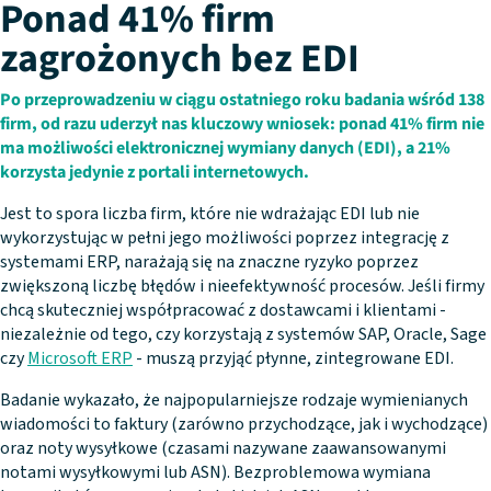
Ponad 41% firm
zagrożonych bez EDI
Po przeprowadzeniu w ciągu ostatniego roku badania wśród 138
firm, od razu uderzył nas kluczowy wniosek: ponad 41% firm nie
ma możliwości elektronicznej wymiany danych (EDI), a 21%
korzysta jedynie z portali internetowych.
Jest to spora liczba firm, które nie wdrażając EDI lub nie
wykorzystując w pełni jego możliwości poprzez integrację z
systemami ERP, narażają się na znaczne ryzyko poprzez
zwiększoną liczbę błędów i nieefektywność procesów. Jeśli firmy
chcą skuteczniej współpracować z dostawcami i klientami -
niezależnie od tego, czy korzystają z systemów SAP, Oracle, Sage
czy
Microsoft ERP
- muszą przyjąć płynne, zintegrowane EDI.
Badanie wykazało, że najpopularniejsze rodzaje wymienianych
wiadomości to faktury (zarówno przychodzące, jak i wychodzące)
oraz noty wysyłkowe (czasami nazywane zaawansowanymi
notami wysyłkowymi lub ASN). Bezproblemowa wymiana