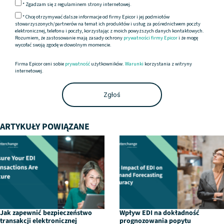
*
Zgadzam się z regulaminem strony internetowej.
* Chcę otrzymywać dalsze informacje od firmy Epicor i jej podmiotów
stowarzyszonych/partnerów na temat ich produktów i usług za pośrednictwem poczty
elektronicznej, telefonu i poczty, korzystając z moich powyższych danych kontaktowych.
Rozumiem, że zastosowanie mają zasady ochrony
prywatności firmy Epicor
i że mogę
wycofać swoją zgodę w dowolnym momencie.
Firma Epicor ceni sobie
prywatność
użytkowników.
Warunki
korzystania z witryny
internetowej.
ARTYKUŁY POWIĄZANE
Jak zapewnić bezpieczeństwo
Wpływ EDI na dokładność
transakcji elektronicznej
prognozowania popytu