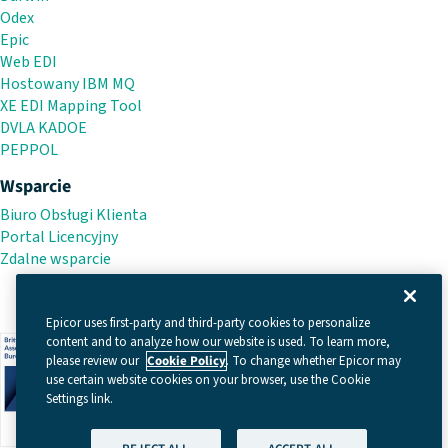
Odex
Epic
Web EDI
Hostowany IBM MQ
XE EDI Mapping Tool
DVLA KADOE
PEPPOL
Wsparcie
Biuro Obsługi Klienta
Portal Licencyjny
Zdalne wsparcie
Epicor uses first-party and third-party cookies to personalize
content and to analyze how our website is used. To learn more,
please review our
Cookie Policy
. To change whether Epicor may
use certain website cookies on your browser, use the Cookie
Settings link.