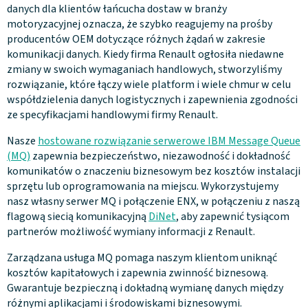
danych dla klientów łańcucha dostaw w branży
motoryzacyjnej oznacza, że szybko reagujemy na prośby
producentów OEM dotyczące różnych żądań w zakresie
komunikacji danych. Kiedy firma Renault ogłosiła niedawne
zmiany w swoich wymaganiach handlowych, stworzyliśmy
rozwiązanie, które łączy wiele platform i wiele chmur w celu
współdzielenia danych logistycznych i zapewnienia zgodności
ze specyfikacjami handlowymi firmy Renault.
Nasze
hostowane rozwiązanie serwerowe IBM Message Queue
(MQ)
zapewnia bezpieczeństwo, niezawodność i dokładność
komunikatów o znaczeniu biznesowym bez kosztów instalacji
sprzętu lub oprogramowania na miejscu. Wykorzystujemy
nasz własny serwer MQ i połączenie ENX, w połączeniu z naszą
flagową siecią komunikacyjną
DiNet
, aby zapewnić tysiącom
partnerów możliwość wymiany informacji z Renault.
Zarządzana usługa MQ pomaga naszym klientom uniknąć
kosztów kapitałowych i zapewnia zwinność biznesową.
Gwarantuje bezpieczną i dokładną wymianę danych między
różnymi aplikacjami i środowiskami biznesowymi.