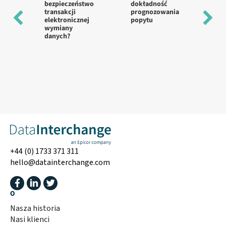
bezpieczeństwo
dokładność
pr
transakcji
prognozowania
wd
elektronicznej
popytu
w 
wymiany
st
danych?
+44 (0) 1733 371 311
hello@datainterchange.com
O
Nasza historia
Nasi klienci