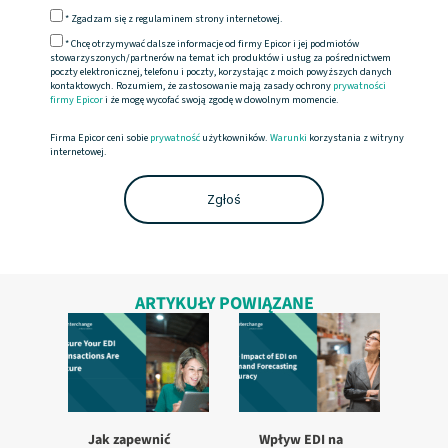
*
Zgadzam się z regulaminem strony internetowej.
* Chcę otrzymywać dalsze informacje od firmy Epicor i jej podmiotów
stowarzyszonych/partnerów na temat ich produktów i usług za pośrednictwem
poczty elektronicznej, telefonu i poczty, korzystając z moich powyższych danych
kontaktowych. Rozumiem, że zastosowanie mają zasady ochrony
prywatności
firmy Epicor
i że mogę wycofać swoją zgodę w dowolnym momencie.
Firma Epicor ceni sobie
prywatność
użytkowników.
Warunki
korzystania z witryny
internetowej.
ARTYKUŁY POWIĄZANE
Jak zapewnić
Wpływ EDI na
Na