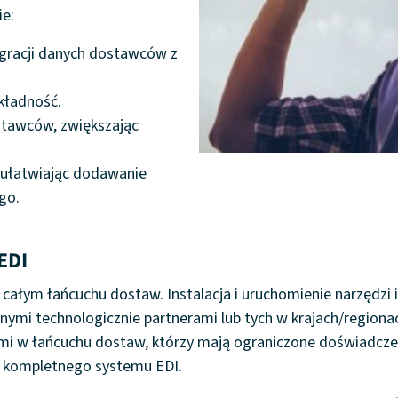
e:
egracji danych dostawców z
kładność.
ostawców, zwiększając
, ułatwiając dodawanie
go.
EDI
 całym łańcuchu dostaw. Instalacja i uruchomienie narzędzi
mi technologicznie partnerami lub tych w krajach/regionach,
nerami w łańcuchu dostaw, którzy mają ograniczone doświad
h kompletnego systemu EDI.