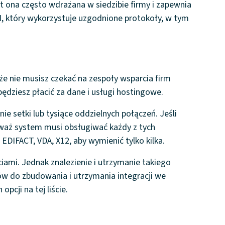
est ona często wdrażana w siedzibie firmy i zapewnia
 który wykorzystuje uzgodnione protokoły, w tym
e nie musisz czekać na zespoły wsparcia firm
będziesz płacić za dane i usługi hostingowe.
e setki lub tysiące oddzielnych połączeń. Jeśli
waż system musi obsługiwać każdy z tych
DIFACT, VDA, X12, aby wymienić tylko kilka.
mi. Jednak znalezienie i utrzymanie takiego
ów do zbudowania i utrzymania integracji we
pcji na tej liście.