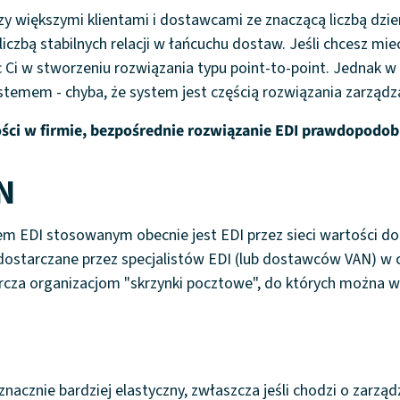
y większymi klientami i dostawcami ze znaczącą liczbą dzien
czbą stabilnych relacji w łańcuchu dostaw. Jeśli chcesz mie
i w stworzeniu rozwiązania typu point-to-point. Jednak w 
emem - chyba, że system jest częścią rozwiązania zarządz
ności w firmie, bezpośrednie rozwiązanie EDI prawdopodo
AN
 EDI stosowanym obecnie jest EDI przez sieci wartości do
dostarczane przez specjalistów EDI (lub dostawców VAN) w c
cza organizacjom "skrzynki pocztowe", do których można wy
nacznie bardziej elastyczny, zwłaszcza jeśli chodzi o zarząd