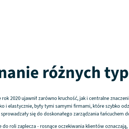
anie różnych ty
 rok 2020 ujawnił zarówno kruchość, jak i centralne znacze
o i elastycznie, były tymi samymi firmami, które szybko o
sy sprowadzały się do doskonałego zarządzania łańcuchem d
 do roli zaplecza - rosnące oczekiwania klientów oznaczają