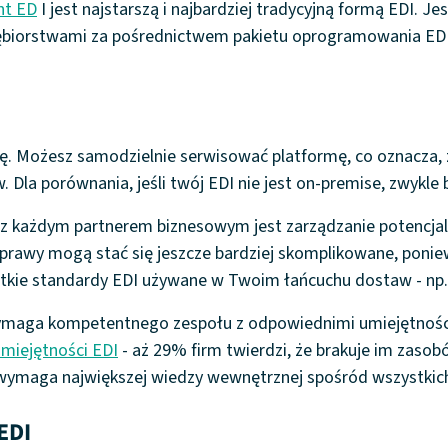
nt ED
I jest najstarszą i najbardziej tradycyjną formą EDI. J
biorstwami za pośrednictwem pakietu oprogramowania EDI,
ę. Możesz samodzielnie serwisować platformę, co oznacza, ż
Dla porównania, jeśli twój EDI nie jest on-premise, zwykle 
z każdym partnerem biznesowym jest zarządzanie potencjalni
prawy mogą stać się jeszcze bardziej skomplikowane, ponie
tkie standardy EDI używane w Twoim łańcuchu dostaw - np. E
ymaga kompetentnego zespołu z odpowiednimi umiejętnościa
miejętności EDI
- aż 29% firm twierdzi, że brakuje im zasob
wymaga największej wiedzy wewnętrznej spośród wszystkich o
EDI