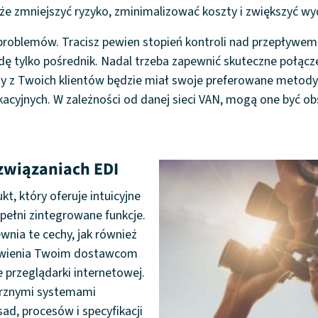
e zmniejszyć ryzyko, zminimalizować koszty i zwiększyć wy
 problemów. Tracisz pewien stopień kontroli nad przepływem
wdę tylko pośrednik. Nadal trzeba zapewnić skuteczne połącz
y z Twoich klientów będzie miał swoje preferowane metody 
cyjnych. W zależności od danej sieci VAN, mogą one być obs
związaniach EDI
t, który oferuje intuicyjne
 pełni zintegrowane funkcje.
ewnia te cechy, jak również
iwienia Twoim dostawcom
 przeglądarki internetowej.
ętrznymi systemami
d, procesów i specyfikacji