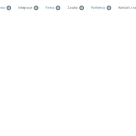
nia
Integracje
Firma
Zasoby
Partnerzy
Kontakt z n