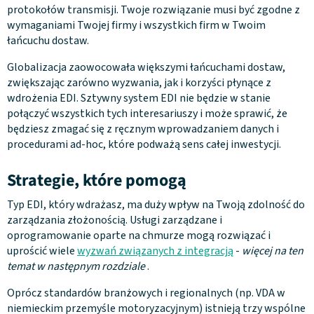
protokołów transmisji. Twoje rozwiązanie musi być zgodne z
wymaganiami Twojej firmy i wszystkich firm w Twoim
łańcuchu dostaw.
Globalizacja zaowocowała większymi łańcuchami dostaw,
zwiększając zarówno wyzwania, jak i korzyści płynące z
wdrożenia EDI. Sztywny system EDI nie będzie w stanie
połączyć wszystkich tych interesariuszy i może sprawić, że
będziesz zmagać się z ręcznym wprowadzaniem danych i
procedurami ad-hoc, które podważą sens całej inwestycji.
Strategie, które pomogą
Typ EDI, który wdrażasz, ma duży wpływ na Twoją zdolność do
zarządzania złożonością. Usługi zarządzane i
oprogramowanie oparte na chmurze mogą rozwiązać i
uprościć wiele
wyzwań związanych z integracją
-
więcej na ten
temat w następnym rozdziale
.
Oprócz standardów branżowych i regionalnych (np. VDA w
niemieckim przemyśle motoryzacyjnym) istnieją trzy wspólne