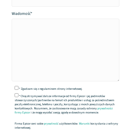
Wiadomość*
*
Zgadzam się z regulaminem strony internetowej.
* Chcę otrzymywać dalsze informacje od firmy Epicor i jej podmiotów
stowarzyszonych/partnerów na temat ich produktów i usług za pośrednictwem
poczty elektronicznej, telefonu i poczty, korzystając z moich powyższych danych
kontaktowych. Rozumiem, że zastosowanie mają zasady ochrony
prywatności
firmy Epicor
i że mogę wycofać swoją zgodę w dowolnym momencie.
Firma Epicor ceni sobie
prywatność
użytkowników.
Warunki
korzystania z witryny
internetowej.