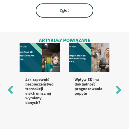
ARTYKUŁY POWIĄZANE
Jak zapewnić
Wpływ EDI na
Na
bezpieczeństwo
dokładność
pr
transakcji
prognozowania
wd
elektronicznej
popytu
w 
wymiany
st
danych?