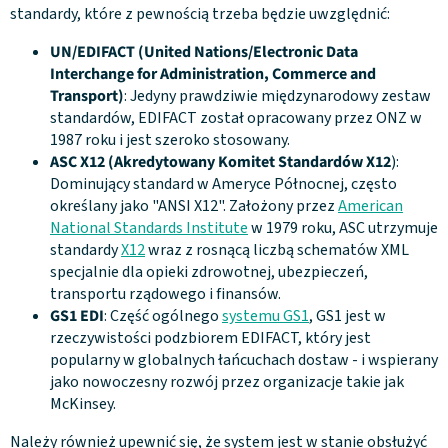
standardy, które z pewnością trzeba będzie uwzględnić:
UN/EDIFACT (United Nations/Electronic Data
Interchange for Administration, Commerce and
Transport)
: Jedyny prawdziwie międzynarodowy zestaw
standardów, EDIFACT został opracowany przez ONZ w
1987 roku i jest szeroko stosowany.
ASC X12 (Akredytowany Komitet Standardów X12
):
Dominujący standard w Ameryce Północnej, często
określany jako "ANSI X12". Założony przez
American
National Standards Institute
w 1979 roku, ASC utrzymuje
standardy
X12
wraz z rosnącą liczbą schematów XML
specjalnie dla opieki zdrowotnej, ubezpieczeń,
transportu rządowego i finansów.
GS1 EDI
: Część ogólnego
systemu GS1
, GS1 jest w
rzeczywistości podzbiorem EDIFACT, który jest
popularny w globalnych łańcuchach dostaw - i wspierany
jako nowoczesny rozwój przez organizacje takie jak
McKinsey.
Należy również upewnić się, że system jest w stanie obsłużyć