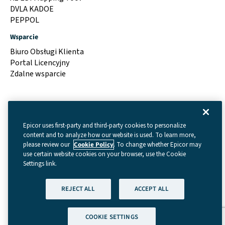
DVLA KADOE
PEPPOL
Wsparcie
Biuro Obsługi Klienta
Portal Licencyjny
Zdalne wsparcie
Epicor uses first-party and third-party cookies to personalize
content and to analyze how our website is used. To learn more,
please review our
Cookie Policy
. To change whether Epicor may
use certain website cookies on your browser, use the Cookie
Settings link.
Regulamin
|
Cookie Settings
|
Polityka prywatności
REJECT ALL
ACCEPT ALL
(GDPR)
|
Prawna
| © Prawa autorskie 2026 – Data
Interchange Limited
COOKIE SETTINGS