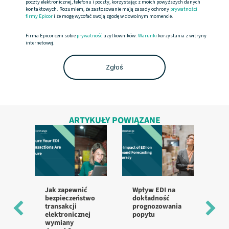
poczty elektronicznej, telefonu i poczty, korzystając z moich powyższych danych
kontaktowych. Rozumiem, że zastosowanie mają zasady ochrony
prywatności
firmy Epicor
i że mogę wycofać swoją zgodę w dowolnym momencie.
Firma Epicor ceni sobie
prywatność
użytkowników.
Warunki
korzystania z witryny
internetowej.
ARTYKUŁY POWIĄZANE
Jak zapewnić
Wpływ EDI na
Na
bezpieczeństwo
dokładność
pr
transakcji
prognozowania
wd
elektronicznej
popytu
w 
wymiany
st