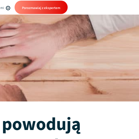
ami
Porozmawiaj z ekspertem
 powodują