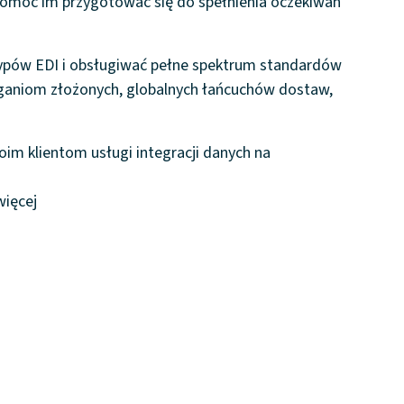
y pomóc im przygotować się do spełnienia oczekiwań
 typów EDI i obsługiwać pełne spektrum standardów
aganiom złożonych, globalnych łańcuchów dostaw,
m klientom usługi integracji danych na
więcej