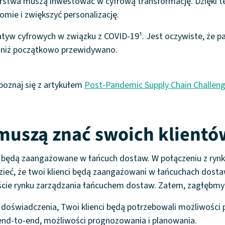
iorstwa muszą inwestować w cyfrową transformację. Dzięki 
mie i zwiększyć personalizację.
jatyw cyfrowych w związku z COVID-19¹. Jest oczywiste, że 
j niż początkowo przewidywano.
poznaj się z artykułem
Post-Pandemic Supply Chain Challeng
 muszą znać swoich klientó
ne, będą zaangażowane w łańcuch dostaw. W połączeniu z ry
dzieć, że twoi klienci będą zaangażowani w łańcuchach dost
ie rynku zarządzania łańcuchem dostaw. Zatem, zagłębmy si
świadczenia, Twoi klienci będą potrzebowali możliwości pr
nd-to-end, możliwości prognozowania i planowania.