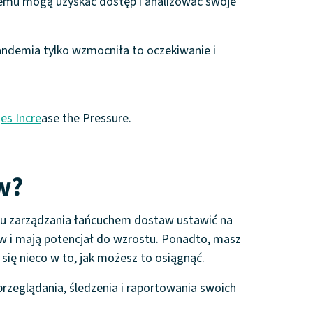
temu mogą uzyskać dostęp i analizować swoje
pandemia tylko wzmocniła to oczekiwanie i
es Incre
ase the Pressure.
w?
nku zarządzania łańcuchem dostaw ustawić na
aw i mają potencjał do wzrostu. Ponadto, masz
ę nieco w to, jak możesz to osiągnąć.
zeglądania, śledzenia i raportowania swoich