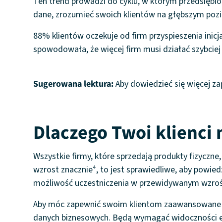
Ten trend prowadzi do cyklu, w którym przedsięb
dane, zrozumieć swoich klientów na głębszym pozio
88% klientów oczekuje od firm przyspieszenia inic
spowodowała, że więcej firm musi działać szybcie
Sugerowana lektura:
Aby dowiedzieć się więcej za
Dlaczego Twoi klienci
Wszystkie firmy, które sprzedają produkty fizycz
wzrost znacznie⁴, to jest sprawiedliwe, aby powie
możliwość uczestniczenia w przewidywanym wzrośc
Aby móc zapewnić swoim klientom zaawansowane do
danych biznesowych. Będą wymagać widoczności e