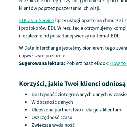
Niezależnie od tego, czy chcą przenieść się do ch
klientów poprzez poszerzenie ich wizji.
EDI-as-a-Service
łączy usługi oparte na chmurze i 
i protokołów EDI. W rezultacie otrzymujemy kompl
niezależnie od posiadanej wiedzy na temat EDI.
W Data Interchange jesteśmy pionierem tego zwinn
najwyższym poziomie.
Sugerowana lektura:
Pobierz nasz eBook:
How to 
Korzyści, jakie Twoi klienci odniosą
Dostępność zintegrowanych danych w czasie
Widoczność danych
Ulepszone partnerstwo i relacje z klientami
Oszczędność czasu
Zwiększa wydajność