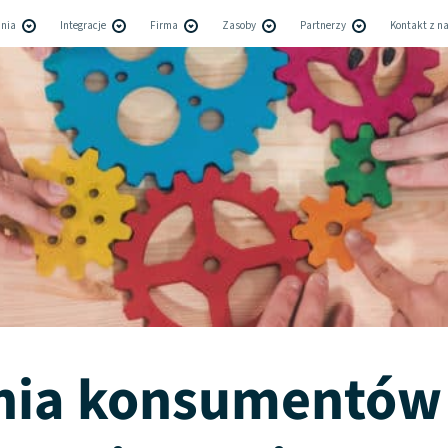
nia
Integracje
Firma
Zasoby
Partnerzy
Kontakt z n
nia konsumentów