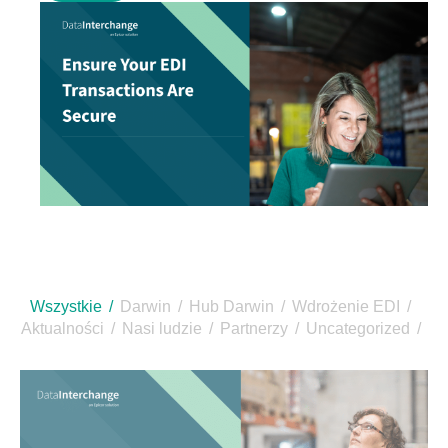
Wszystkie
Darwin
Hub Darwin
Wdrożenie EDI
Aktualności
Nasi ludzie
Partnerzy
Uncategorized