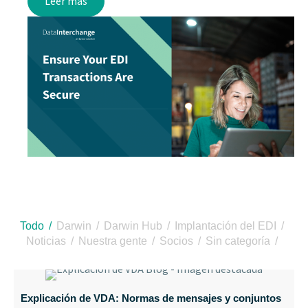
Leer más
Todo
Darwin
Darwin Hub
Implantación del EDI
Noticias
Nuestra gente
Socios
Sin categoría
Explicación de VDA: Normas de mensajes y conjuntos