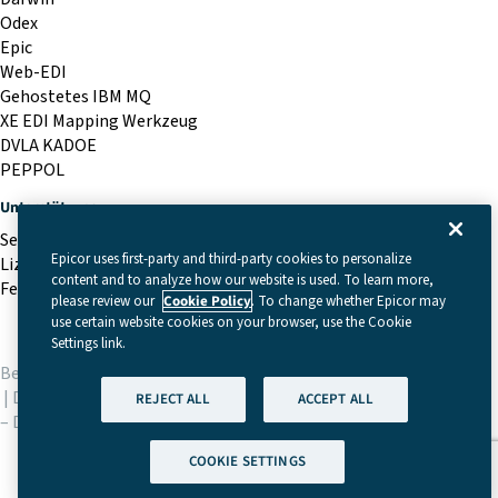
Odex
Epic
Web-EDI
Gehostetes IBM MQ
XE EDI Mapping Werkzeug
DVLA KADOE
PEPPOL
Unterstützung
Service-Schreibtisch
Epicor uses first-party and third-party cookies to personalize
Lizenzierungs-Portal
content and to analyze how our website is used. To learn more,
Fernunterstützung
please review our
Cookie Policy
. To change whether Epicor may
use certain website cookies on your browser, use the Cookie
Settings link.
Bedingungen und Konditionen
|
Cookie Settings
|
Datenschutzrichtlinie (GDPR)
|
Rechtliches
| © Copyright 2026
REJECT ALL
ACCEPT ALL
Deutsch
Sprechen Sie
– Data Interchange Limited
mit einem
Experten
COOKIE SETTINGS